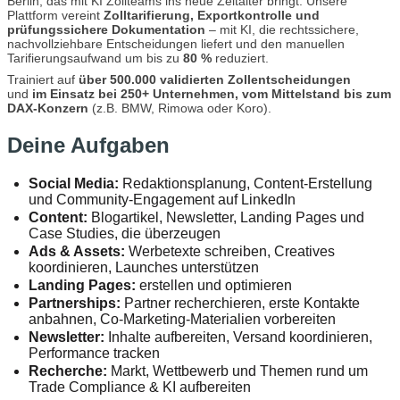
Berlin, das mit KI Zollteams ins neue Zeitalter bringt. Unsere
Plattform vereint
Zolltarifierung, Exportkontrolle und
prüfungssichere Dokumentation
– mit KI, die rechtssichere,
nachvollziehbare Entscheidungen liefert und den manuellen
Tarifierungsaufwand um bis zu
80 %
reduziert.
Trainiert auf
über 500.000 validierten Zollentscheidungen
und
im Einsatz bei 250+ Unternehmen, vom Mittelstand bis zum
DAX-Konzern
(z.B. BMW, Rimowa oder Koro).
Deine Aufgaben
Social Media:
Redaktionsplanung, Content-Erstellung
und Community-Engagement auf LinkedIn
Content:
Blogartikel, Newsletter, Landing Pages und
Case Studies, die überzeugen
Ads & Assets:
Werbetexte schreiben, Creatives
koordinieren, Launches unterstützen
Landing Pages:
erstellen und optimieren
Partnerships:
Partner recherchieren, erste Kontakte
anbahnen, Co-Marketing-Materialien vorbereiten
Newsletter:
Inhalte aufbereiten, Versand koordinieren,
Performance tracken
Recherche:
Markt, Wettbewerb und Themen rund um
Trade Compliance & KI aufbereiten