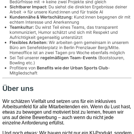
Bedürfnisse mit → keine zwei Projekte sind gleich
Sichtbarer Impact:
Du siehst die direkten Ergebnisse deiner
Arbeit → für unsere Kund:innen und für traide AI
Kundennähe & Wertschätzung:
Kund:innen begegnen dir mit
echtem Interesse und Anerkennung
Teamkultur:
Du wirst Teil eines Teams, das transparent
kommuniziert, Humor schätzt und sich mit Respekt und
Aufrichtigkeit gegenseitig unterstützt
Flexibles Arbeiten:
Wir arbeiten gern gemeinsam in unserem
Büro am Senefelderplatz in Berlin Prenzlauer Berg/Mitte.
Homeoffice ist an zwei Tagen pro Woche ebenfalls möglich
Sei Teil unserer
regelmäßigen Team-Events
(Bootstouren,
Bowling etc.)
Profitiere von
Benefits wie der Urban Sports Club
-
Mitgliedschaft
Über uns
Wir schätzen Vielfalt und setzen uns für ein inklusives
Arbeitsumfeld für alle Mitarbeitenden ein. Wenn du Lust hast,
etwas zu bewegen und motiviert bist zu lernen, freuen wir
uns auf deine Bewerbung – auch wenn du nicht jede
einzelne Anforderung erfüllst.
Und noch etwas: Wir bauen nicht nur ein KI-Produkt, sondern